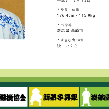
平成3年 7月 13日
＊身長・体重
176.4cm・115.9kg
＊出身地
群馬県 高崎市
＊すきな食べ物
鰻、いくら