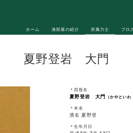
ホーム
湊部屋の紹介
所属力士
ブロ
夏野登岩 大門
＊四股名
夏野登岩 大門
（かやといわ
＊本名
濱名
夏野登
＊生年月日